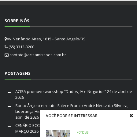
SOBRE NÓS
Av. Venâncio Aires, 1615 - Santo Ângelo/RS
(55) 3313-3200
contato@acisamissoes.com.br
POSTAGENS
ACISA promove workshop “Dados, IA e Negócios”
24 de abril de
2026
Santo Ângelo em Luto: Falece Franco André Neutz da Silveira,
Liderança Histórica da ACISA e Fenamilho Internacional
20 de
VOCÊ PODE SE INTERESSAR
abril de 2026
CENÁRIO ECONÔMICO DO BRASIL E RIO GRANDE DO SUL /
MARÇO 2026
19 de março de 2026
NOTÍCIAS