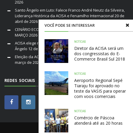
2026
Santo Ângelo em Luto: Falece Franco André Neutz da Silveira,
Liderança Histórica da ACISA e Fenamilho Internacional
20 de
abril de 2026
VOCÊ PODE SE INTERESSAR
CENÁRIO ECONÔMICO DO BRASIL E RIO GRANDE DO SUL /
MARÇO 2026
19 de março de 2026
NOTÍCIAS
ACISA elege nova diretoria para a gestão 2026–2028 em Santo
Diretor da ACISA será um
Ângelo
12 de março de 2026
dos congressistas do E-
Eleição da ACISA Gestão 2026/28 será nesta quarta-feira
10 de
Commerce Brasil Sul 2018
março de 2026
NOTÍCIAS
REDES SOCIAIS
Aeroporto Regional Sepé
Tiaraju foi aprovado no
teste da VASIS para operar
com voos comerciais
NOTÍCIAS
Comércio de Páscoa
atenderá até as 20 horas