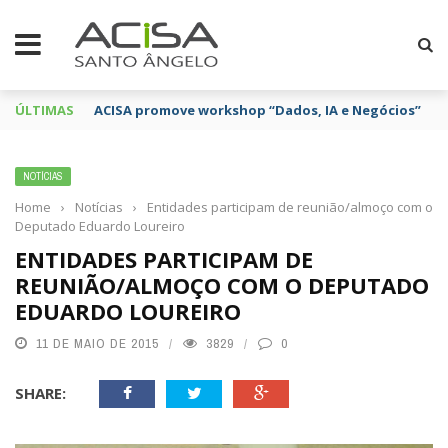
ÚLTIMAS
ACISA promove workshop “Dados, IA e Negócios”
NOTÍCIAS
Home
›
Notícias
›
Entidades participam de reunião/almoço com o
Deputado Eduardo Loureiro
ENTIDADES PARTICIPAM DE
REUNIÃO/ALMOÇO COM O DEPUTADO
EDUARDO LOUREIRO
11 DE MAIO DE 2015
3829
0
SHARE: