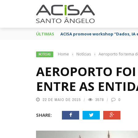
ÚLTIMAS
ACISA promove workshop “Dados, IA 
Home
›
Notícias
›
Aeroporto foi tema d
NOTÍCIAS
AEROPORTO FOI
ENTRE AS ENTI
22 DE MAIO DE 2015
3578
0
SHARE: