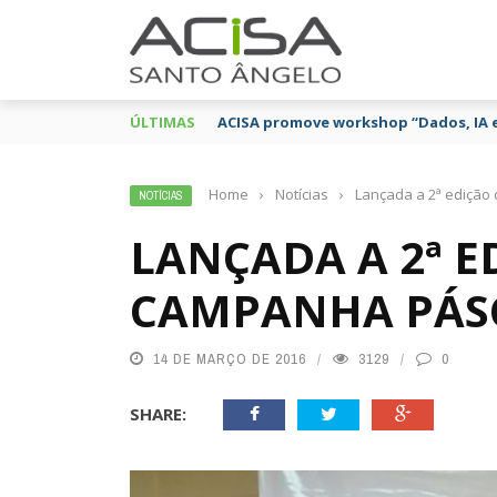
ÚLTIMAS
ACISA promove workshop “Dados, IA 
Home
›
Notícias
›
Lançada a 2ª edição
NOTÍCIAS
LANÇADA A 2ª E
CAMPANHA PÁSC
14 DE MARÇO DE 2016
3129
0
SHARE: