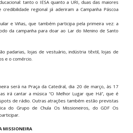
ucacional: tanto o IESA quanto a URI, duas das maiores
de credibilidade regional já aderiram a Campanha Páscoa
uilar e Viñas, que também participa pela primeira vez: a
eríodo da campanha para doar ao Lar do Menino de Santo
padarias, lojas de vestuário, indústria têxtil, lojas de
os e o comércio.
neira será na Praça da Catedral, dia 20 de março, às 17
gas irá cantar a música “O Melhor Lugar que Há”, que é
 spots de rádio. Outras atrações também estão previstas
stica do Grupo de Chula Os Missioneiros, do GDF Os
articipar.
A MISSIONEIRA