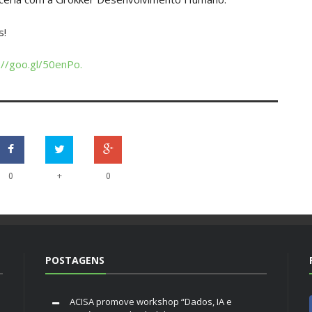
s!
://goo.gl/50enPo.
+
0
0
POSTAGENS
ACISA promove workshop “Dados, IA e