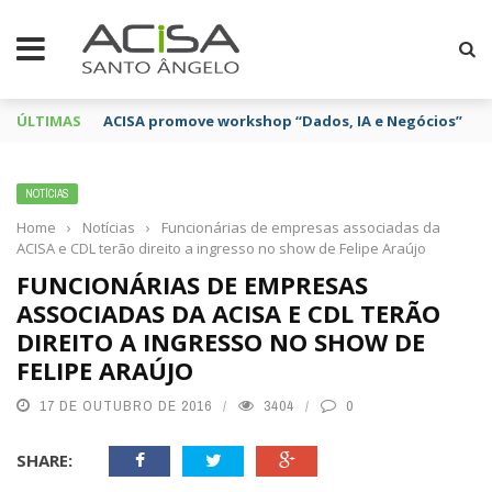
ÚLTIMAS
ACISA promove workshop “Dados, IA e Negócios”
NOTÍCIAS
Home
›
Notícias
›
Funcionárias de empresas associadas da
ACISA e CDL terão direito a ingresso no show de Felipe Araújo
FUNCIONÁRIAS DE EMPRESAS
ASSOCIADAS DA ACISA E CDL TERÃO
DIREITO A INGRESSO NO SHOW DE
FELIPE ARAÚJO
17 DE OUTUBRO DE 2016
3404
0
SHARE: