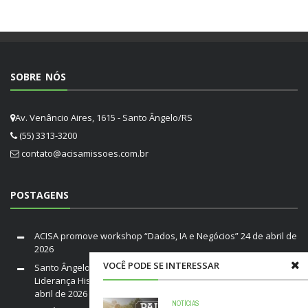
SOBRE NÓS
Av. Venâncio Aires, 1615 - Santo Ângelo/RS
(55) 3313-3200
contato@acisamissoes.com.br
POSTAGENS
ACISA promove workshop “Dados, IA e Negócios”
24 de abril de
2026
VOCÊ PODE SE INTERESSAR
Santo Ângelo em Luto: Falece Franco André Neutz da Silveira,
Liderança Histórica da ACISA e Fenamilho Internacional
20 de
abril de 2026
NOTÍCIAS