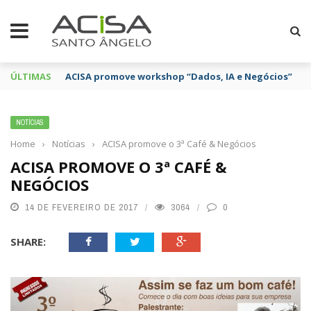
ÚLTIMAS
ACISA promove workshop “Dados, IA e Negócios”
NOTÍCIAS
Home
›
Notícias
›
ACISA promove o 3ª Café & Negócios
ACISA PROMOVE O 3ª CAFÉ &
NEGÓCIOS
14 DE FEVEREIRO DE 2017
3064
0
SHARE: