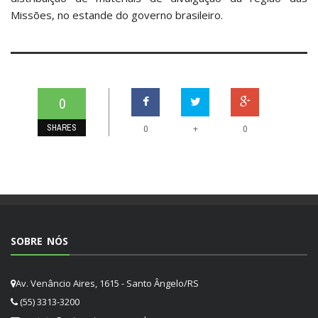
Missões, no estande do governo brasileiro.
0
SHARES
+
0
0
SOBRE NÓS
Av. Venâncio Aires, 1615 - Santo Ângelo/RS
(55) 3313-3200