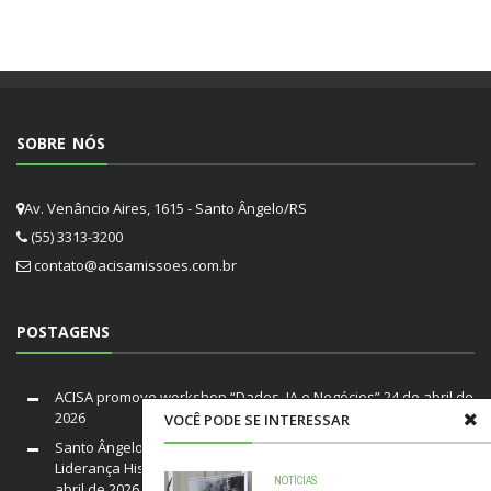
SOBRE NÓS
Av. Venâncio Aires, 1615 - Santo Ângelo/RS
(55) 3313-3200
contato@acisamissoes.com.br
POSTAGENS
ACISA promove workshop “Dados, IA e Negócios”
24 de abril de
2026
VOCÊ PODE SE INTERESSAR
Santo Ângelo em Luto: Falece Franco André Neutz da Silveira,
Liderança Histórica da ACISA e Fenamilho Internacional
20 de
NOTÍCIAS
abril de 2026