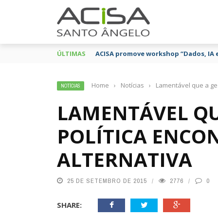
ÚLTIMAS
ACISA promove workshop “Dados, IA 
Home
›
Notícias
›
Lamentável que a ges
NOTÍCIAS
LAMENTÁVEL QU
POLÍTICA ENCO
ALTERNATIVA
25 DE SETEMBRO DE 2015
2776
0
SHARE: