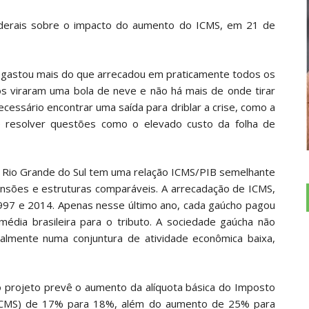
derais sobre o impacto do aumento do ICMS, em 21 de
 gastou mais do que arrecadou em praticamente todos os
os viraram uma bola de neve e não há mais de onde tirar
ecessário encontrar uma saída para driblar a crise, como a
e resolver questões como o elevado custo da folha de
O Rio Grande do Sul tem uma relação ICMS/PIB semelhante
nsões e estruturas comparáveis. A arrecadação de ICMS,
1997 e 2014. Apenas nesse último ano, cada gaúcho pagou
média brasileira para o tributo. A sociedade gaúcha não
lmente numa conjuntura de atividade econômica baixa,
 o projeto prevê o aumento da alíquota básica do Imposto
 (ICMS) de 17% para 18%, além do aumento de 25% para