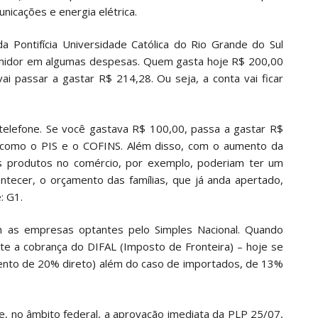
nicações e energia elétrica.
 Pontifícia Universidade Católica do Rio Grande do Sul
sumidor em algumas despesas. Quem gasta hoje R$ 200,00
i passar a gastar R$ 214,28. Ou seja, a conta vai ficar
elefone. Se você gastava R$ 100,00, passa a gastar R$
s, como o PIS e o COFINS. Além disso, com o aumento da
s produtos no comércio, por exemplo, poderiam ter um
ntecer, o orçamento das famílias, que já anda apertado,
: G1.
 as empresas optantes pelo Simples Nacional. Quando
te a cobrança do DIFAL (Imposto de Fronteira) – hoje se
ento de 20% direto) além do caso de importados, de 13%
e, no âmbito federal, a aprovação imediata da PLP 25/07,