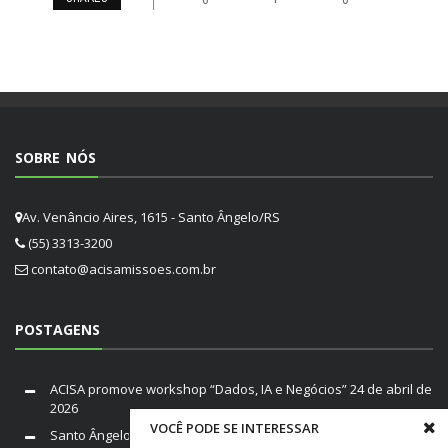
SOBRE NÓS
Av. Venâncio Aires, 1615 - Santo Ângelo/RS
(55) 3313-3200
contato@acisamissoes.com.br
POSTAGENS
ACISA promove workshop “Dados, IA e Negócios”
24 de abril de
2026
VOCÊ PODE SE INTERESSAR
Santo Ângelo em Luto: Falece Franco André Neutz da Silveira,