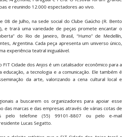
oas e reunindo 12.000 espectadores ao vivo.
 e 08 de Julho, na sede social do Clube Gaúcho (R. Bento
), e trará uma variedade de peças promete encantar o
erta” do Rio de Janeiro, Brasil, “Humo” de Medellín,
entes, Argentina. Cada peça apresenta um universo único,
 experiência teatral inigualável.
o FIT Cidade dos Anjos é um catalisador econômico para a
 a educação, a tecnologia e a comunicação. Ele também é
eminação da arte, valorizando a cena cultural local e
gionais a buscarem os organizadores para apoiar esse
ção das marcas e das empresas através de várias cotas de
os pelo telefone (55) 99101-8807 ou pelo e-mail
residente Lucas Segatto.