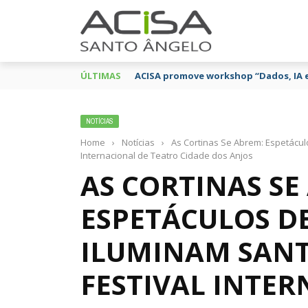
ÚLTIMAS
ACISA promove workshop “Dados, IA 
NOTÍCIAS
Home
›
Notícias
›
As Cortinas Se Abrem: Espetácul
Internacional de Teatro Cidade dos Anjos
AS CORTINAS SE
ESPETÁCULOS D
ILUMINAM SAN
FESTIVAL INTER