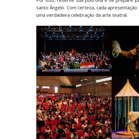
Por isso, reserve sua poltrona e se prepare pa
Santo Ângelo. Com certeza, cada apresentação 
uma verdadeira celebração da arte teatral.