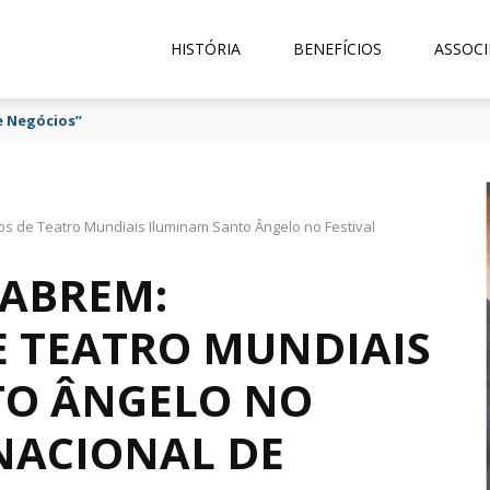
HISTÓRIA
BENEFÍCIOS
ASSOCI
e Negócios”
os de Teatro Mundiais Iluminam Santo Ângelo no Festival
 ABREM:
E TEATRO MUNDIAIS
TO ÂNGELO NO
NACIONAL DE