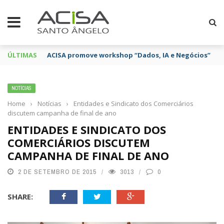
ÚLTIMAS
ACISA promove workshop “Dados, IA e Negócios”
NOTÍCIAS
Home
›
Notícias
›
Entidades e Sindicato dos Comerciários
discutem campanha de final de ano
ENTIDADES E SINDICATO DOS
COMERCIÁRIOS DISCUTEM
CAMPANHA DE FINAL DE ANO
2 DE SETEMBRO DE 2015
3013
0
SHARE: