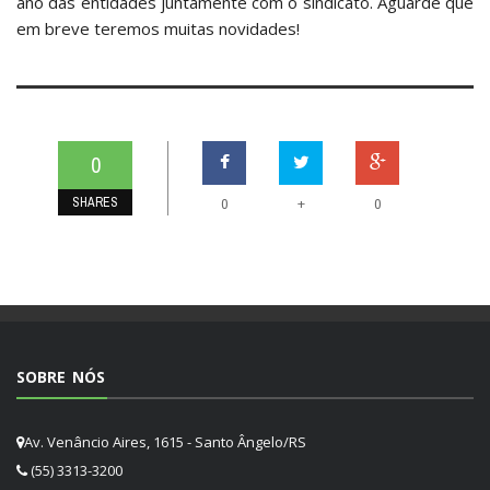
ano das entidades juntamente com o sindicato. Aguarde que
em breve teremos muitas novidades!
0
SHARES
+
0
0
SOBRE NÓS
Av. Venâncio Aires, 1615 - Santo Ângelo/RS
(55) 3313-3200