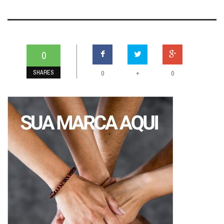
0
SHARES
+
0
0