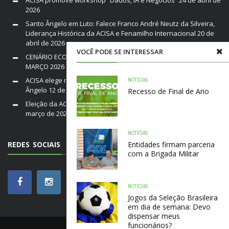
2026
Santo Ângelo em Luto: Falece Franco André Neutz da Silveira,
Liderança Histórica da ACISA e Fenamilho Internacional
20 de
abril de 2026
VOCÊ PODE SE INTERESSAR
CENÁRIO ECONÔMICO DO BRASIL E RIO GRANDE DO SUL /
MARÇO 2026
19 de março de 2026
ACISA elege nova diretoria para a gestão 2026–2028 em Santo
NOTÍCIAS
Ângelo
12 de março de 2026
Recesso de Final de Ano
Eleição da ACISA Gestão 2026/28 será nesta quarta-feira
10 de
março de 2026
NOTÍCIAS
REDES SOCIAIS
Entidades firmam parceria
com a Brigada Militar
NOTÍCIAS
Jogos da Seleção Brasileira
em dia de semana: Devo
dispensar meus
funcionários?