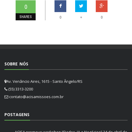
0
SHARES
+
0
0
SOBRE NÓS
Av. Venâncio Aires, 1615 - Santo Ângelo/RS
(55) 3313-3200
contato@acisamissoes.com.br
POSTAGENS
ACISA promove workshop “Dados, IA e Negócios”
24 de abril de