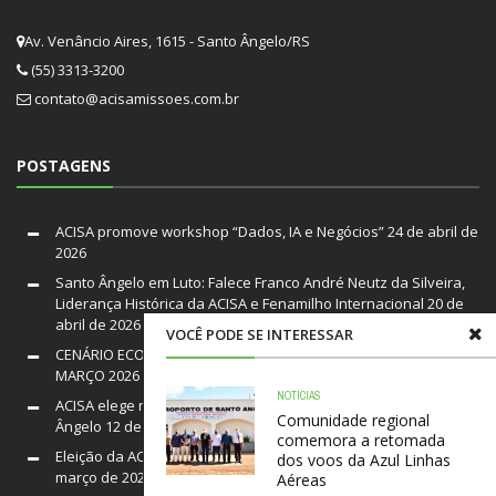
Av. Venâncio Aires, 1615 - Santo Ângelo/RS
(55) 3313-3200
contato@acisamissoes.com.br
POSTAGENS
ACISA promove workshop “Dados, IA e Negócios”
24 de abril de
2026
Santo Ângelo em Luto: Falece Franco André Neutz da Silveira,
Liderança Histórica da ACISA e Fenamilho Internacional
20 de
abril de 2026
VOCÊ PODE SE INTERESSAR
CENÁRIO ECONÔMICO DO BRASIL E RIO GRANDE DO SUL /
MARÇO 2026
19 de março de 2026
NOTÍCIAS
ACISA elege nova diretoria para a gestão 2026–2028 em Santo
Comunidade regional
Ângelo
12 de março de 2026
comemora a retomada
Eleição da ACISA Gestão 2026/28 será nesta quarta-feira
10 de
dos voos da Azul Linhas
março de 2026
Aéreas