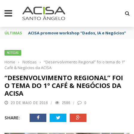
ÚLTIMAS
ACISA promove workshop “Dados, IA e Negócios”
NOTÍCIAS
Home
›
Notícias
›
“Desenvolvimento Regional” foi o tema do 1º
Café & Negócios da ACISA
“DESENVOLVIMENTO REGIONAL” FOI
O TEMA DO 1º CAFÉ & NEGÓCIOS DA
ACISA
23 DE MAIO DE 2016
2586
0
SHARE: