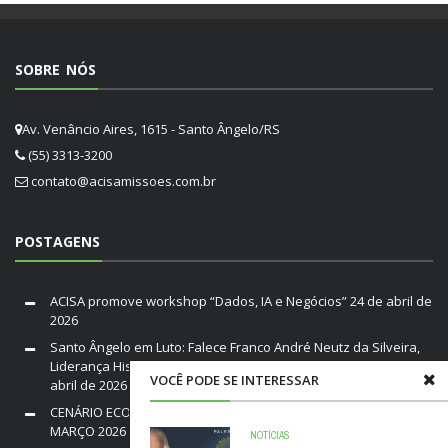
SOBRE NÓS
Av. Venâncio Aires, 1615 - Santo Ângelo/RS
(55) 3313-3200
contato@acisamissoes.com.br
POSTAGENS
ACISA promove workshop “Dados, IA e Negócios”
24 de abril de
2026
Santo Ângelo em Luto: Falece Franco André Neutz da Silveira,
Liderança Histórica da ACISA e Fenamilho Internacional
20 de
VOCÊ PODE SE INTERESSAR
abril de 2026
CENÁRIO ECONÔMICO DO BRASIL E RIO GRANDE DO SUL /
MARÇO 2026
19 de março de 2026
NOTÍCIAS