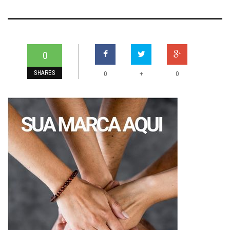
0
SHARES
+
0
0