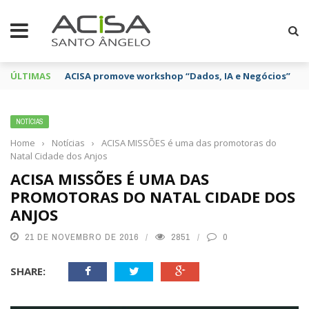
ÚLTIMAS
ACISA promove workshop “Dados, IA e Negócios”
NOTÍCIAS
Home
›
Notícias
›
ACISA MISSÕES é uma das promotoras do
Natal Cidade dos Anjos
ACISA MISSÕES É UMA DAS
PROMOTORAS DO NATAL CIDADE DOS
ANJOS
21 DE NOVEMBRO DE 2016
2851
0
SHARE: