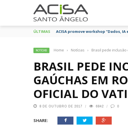
ÚLTIMAS
ACISA promove workshop “Dados, IA 
Home
›
Notícias
›
Brasil pede inclusão 
NOTÍCIAS
BRASIL PEDE IN
GAÚCHAS EM RO
OFICIAL DO VAT
8 DE OUTUBRO DE 2017
6842
0
SHARE: