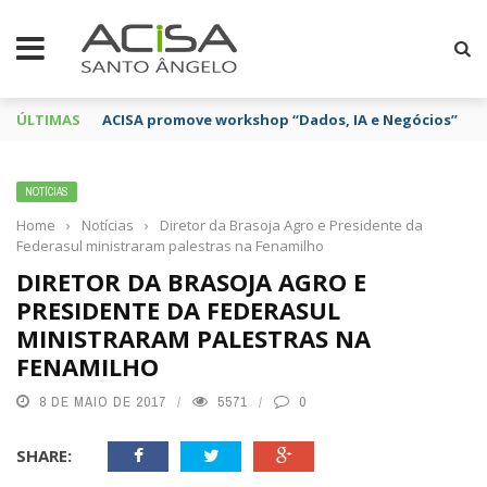
ÚLTIMAS
ACISA promove workshop “Dados, IA e Negócios”
NOTÍCIAS
Home
›
Notícias
›
Diretor da Brasoja Agro e Presidente da
Federasul ministraram palestras na Fenamilho
DIRETOR DA BRASOJA AGRO E
PRESIDENTE DA FEDERASUL
MINISTRARAM PALESTRAS NA
FENAMILHO
8 DE MAIO DE 2017
5571
0
SHARE: