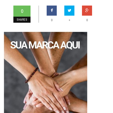
0
SHARES
+
0
0