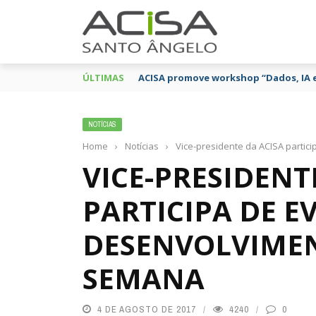
ÚLTIMAS
ACISA promove workshop “Dados, IA 
NOTÍCIAS
Home
›
Notícias
›
Vice-presidente da ACISA parti
VICE-PRESIDENT
PARTICIPA DE E
DESENVOLVIME
SEMANA
4 DE AGOSTO DE 2017
4240
0