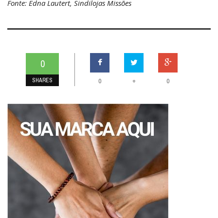
Fonte: Edna Lautert, Sindilojas Missões
0
SHARES
+
0
0