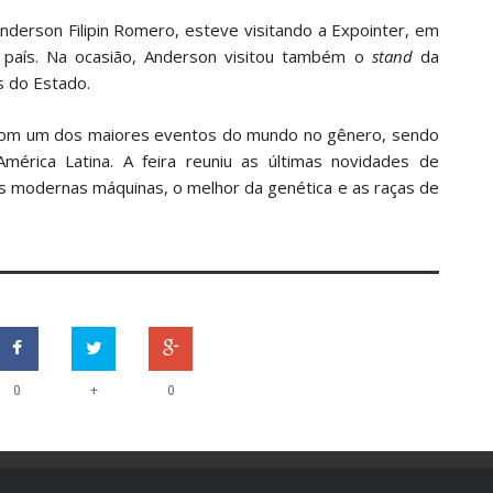
Anderson Filipin Romero, esteve visitando a Expointer, em
o país. Na ocasião, Anderson visitou também o
stand
da
s do Estado.
a com um dos maiores eventos do mundo no gênero, sendo
mérica Latina. A feira reuniu as últimas novidades de
ais modernas máquinas, o melhor da genética e as raças de
+
0
0