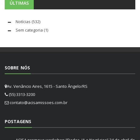
ÚLTIMAS
Notícias
(532)
Sem categoria
(1)
SOBRE NÓS
Av. Venâncio Aires, 1615 - Santo Ângelo/RS
(55) 3313-3200
contato@acisamissoes.com.br
POSTAGENS
ACISA promove workshop “Dados, IA e Negócios”
24 de abril de