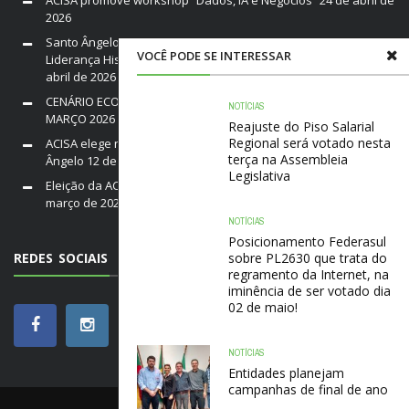
2026
Santo Ângelo em Luto: Falece Franco André Neutz da Silveira,
VOCÊ PODE SE INTERESSAR
Liderança Histórica da ACISA e Fenamilho Internacional
20 de
abril de 2026
CENÁRIO ECONÔMICO DO BRASIL E RIO GRANDE DO SUL /
NOTÍCIAS
MARÇO 2026
19 de março de 2026
Reajuste do Piso Salarial
Regional será votado nesta
ACISA elege nova diretoria para a gestão 2026–2028 em Santo
terça na Assembleia
Ângelo
12 de março de 2026
Legislativa
Eleição da ACISA Gestão 2026/28 será nesta quarta-feira
10 de
março de 2026
NOTÍCIAS
Posicionamento Federasul
REDES SOCIAIS
sobre PL2630 que trata do
regramento da Internet, na
iminência de ser votado dia
02 de maio!
NOTÍCIAS
Entidades planejam
campanhas de final de ano