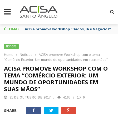
ÚLTIMAS
ACISA promove workshop “Dados, IA e Negócios”
NOTÍCIAS
Home
›
Notícias
›
ACISA promove Workshop com o tema
“Comércio Exterior: Um mundo de oportunidades em suas mãos”
ACISA PROMOVE WORKSHOP COM O
TEMA “COMÉRCIO EXTERIOR: UM
MUNDO DE OPORTUNIDADES EM
SUAS MÃOS”
31 DE OUTUBRO DE 2017
4165
0
SHARE: