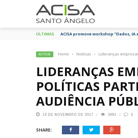
ÚLTIMAS
ACISA promove workshop “Dados, IA 
Home
›
Notícias
›
Lideranças empresari
NOTÍCIAS
LIDERANÇAS EMP
POLÍTICAS PART
AUDIÊNCIA PÚBL
10 DE NOVEMBRO DE 2017
3961
0
SHARE: