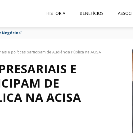
HISTÓRIA
BENEFÍCIOS
ASSOCI
e Negócios”
ais e políticas participam de Audiência Pública na ACISA
RESARIAIS E
ICIPAM DE
ICA NA ACISA