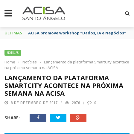
ÚLTIMAS
ACISA promove workshop “Dados, IA e Negócios”
NOTÍCIAS
Home
›
Notícias
›
Lançamento da plataforma SmartCity acontece
na próxima semana na ACISA
LANÇAMENTO DA PLATAFORMA
SMARTCITY ACONTECE NA PRÓXIMA
SEMANA NA ACISA
8 DE DEZEMBRO DE 2017
2976
0
SHARE: