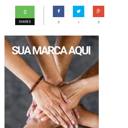
0
SHARES
+
0
0