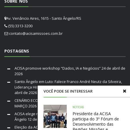
SOBRE NÓS
Av. Venâncio Aires, 1615 - Santo Ângelo/RS
(55) 3313-3200
contato@acisamissoes.com.br
POSTAGENS
ACISA promove workshop “Dados, IA e Negócios”
24 de abril de
2026
Santo Ângelo em Luto: Falece Franco André Neutz da Silveira,
Liderança Histórica da ACISA e Fenamilho Internacional
20 de
VOCÊ PODE SE INTERESSAR
abril de 2026
CENÁRIO ECONÔMICO DO BRASIL E RIO GRANDE DO SUL /
MARÇO 2026
19 de março de 2026
NOTÍCIAS
Presidente da ACISA
ACISA elege nova diretoria para a gestão 2026–2028 em Santo
participa do 3º Fórum de
Ângelo
12 de março de 2026
Desenvolvimento das
Eleição da ACISA Gestão 2026/28 será nesta quarta-feira
10 de
Regiões Missões e