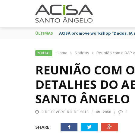
ÚLTIMAS
ACISA promove workshop “Dados, IA 
Home
›
Notícias
›
Reunião com o DAP a
NOTÍCIAS
REUNIÃO COM O
DETALHES DO A
SANTO ÂNGELO
9 DE FEVEREIRO DE 2018
2858
0
SHARE: