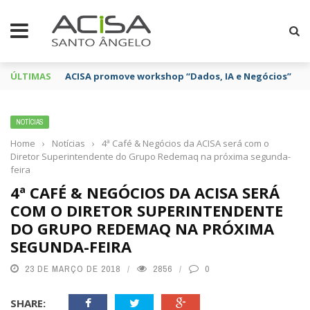
ÚLTIMAS
ACISA promove workshop “Dados, IA e Negócios”
NOTÍCIAS
Home
›
Notícias
›
4ª Café & Negócios da ACISA será com o
Diretor Superintendente do Grupo Redemaq na próxima segunda-
feira
4ª CAFÉ & NEGÓCIOS DA ACISA SERÁ
COM O DIRETOR SUPERINTENDENTE
DO GRUPO REDEMAQ NA PRÓXIMA
SEGUNDA-FEIRA
23 DE MARÇO DE 2018
2856
0
SHARE: