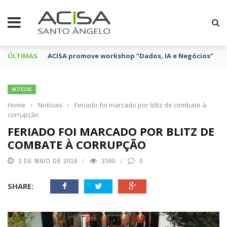
ÚLTIMAS
ACISA promove workshop “Dados, IA e Negócios”
NOTÍCIAS
Home
›
Notícias
›
Feriado foi marcado por blitz de combate à
corrupção
FERIADO FOI MARCADO POR BLITZ DE
COMBATE À CORRUPÇÃO
3 DE MAIO DE 2018
3360
0
SHARE: