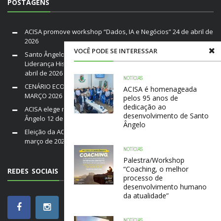
POSTAGENS
ACISA promove workshop “Dados, IA e Negócios”
24 de abril de
2026
VOCÊ PODE SE INTERESSAR
Santo Ângelo em Luto: Falece Franco André Neutz da Silveira,
Liderança Histórica da ACISA e Fenamilho Internacional
20 de
abril de 2026
NOTÍCIAS
CENÁRIO ECONÔMICO DO BRASIL E RIO GRANDE DO SUL /
ACISA é homenageada
MARÇO 2026
19 de março de 2026
pelos 95 anos de
dedicação ao
ACISA elege nova diretoria para a gestão 2026–2028 em Santo
desenvolvimento de Santo
Ângelo
12 de março de 2026
Ângelo
Eleição da ACISA Gestão 2026/28 será nesta quarta-feira
10 de
março de 2026
NOTÍCIAS
Palestra/Workshop
“Coaching, o melhor
REDES SOCIAIS
processo de
desenvolvimento humano
da atualidade”
NOTÍCIAS