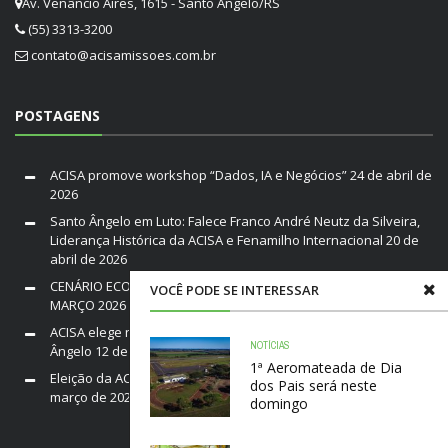
Av. Venâncio Aires, 1615 - Santo Ângelo/RS
(55) 3313-3200
contato@acisamissoes.com.br
POSTAGENS
ACISA promove workshop “Dados, IA e Negócios”
24 de abril de
2026
Santo Ângelo em Luto: Falece Franco André Neutz da Silveira,
Liderança Histórica da ACISA e Fenamilho Internacional
20 de
abril de 2026
CENÁRIO ECONÔMICO DO BRASIL E RIO GRANDE DO SUL /
VOCÊ PODE SE INTERESSAR
MARÇO 2026
19 de março de 2026
ACISA elege nova diretoria para a gestão 2026–2028 em Santo
NOTÍCIAS
Ângelo
12 de março de 2026
1ª Aeromateada de Dia
Eleição da ACISA Gestão 2026/28 será nesta quarta-feira
10 de
dos Pais será neste
março de 2026
domingo