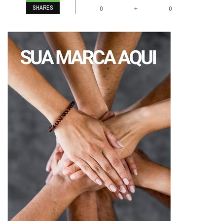
SHARES
+
0
0