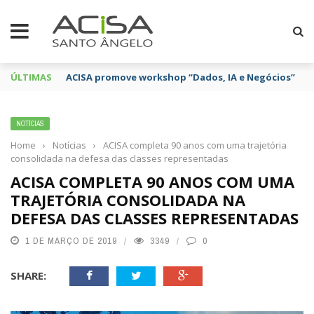
ÚLTIMAS
ACISA promove workshop “Dados, IA e Negócios”
NOTÍCIAS
Home
›
Notícias
›
ACISA completa 90 anos com uma trajetória
consolidada na defesa das classes representadas
ACISA COMPLETA 90 ANOS COM UMA
TRAJETÓRIA CONSOLIDADA NA
DEFESA DAS CLASSES REPRESENTADAS
1 DE MARÇO DE 2019
3349
0
SHARE: