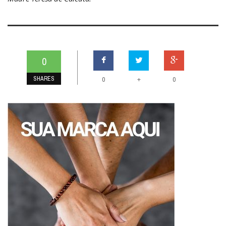
0
SHARES
+
0
0