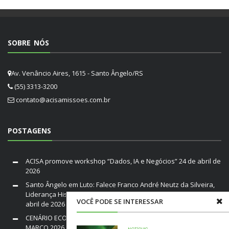
SOBRE NÓS
Av. Venâncio Aires, 1615 - Santo Ângelo/RS
(55) 3313-3200
contato@acisamissoes.com.br
POSTAGENS
ACISA promove workshop “Dados, IA e Negócios”
24 de abril de
2026
Santo Ângelo em Luto: Falece Franco André Neutz da Silveira,
Liderança Histórica da ACISA e Fenamilho Internacional
20 de
VOCÊ PODE SE INTERESSAR
abril de 2026
CENÁRIO ECONÔMICO DO BRASIL E RIO GRANDE DO SUL /
MARÇO 2026
19 de março de 2026