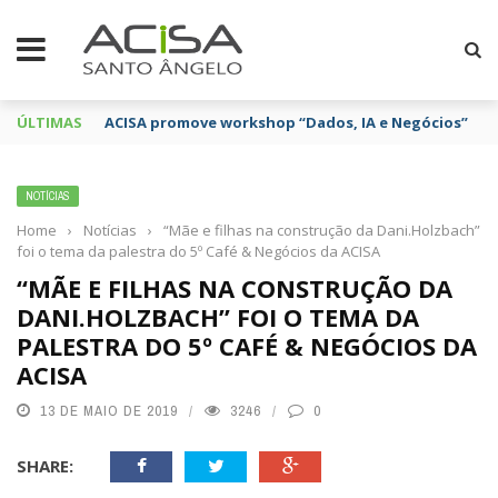
ÚLTIMAS
ACISA promove workshop “Dados, IA e Negócios”
NOTÍCIAS
Home
›
Notícias
›
“Mãe e filhas na construção da Dani.Holzbach”
foi o tema da palestra do 5º Café & Negócios da ACISA
“MÃE E FILHAS NA CONSTRUÇÃO DA
DANI.HOLZBACH” FOI O TEMA DA
PALESTRA DO 5º CAFÉ & NEGÓCIOS DA
ACISA
13 DE MAIO DE 2019
3246
0
SHARE: