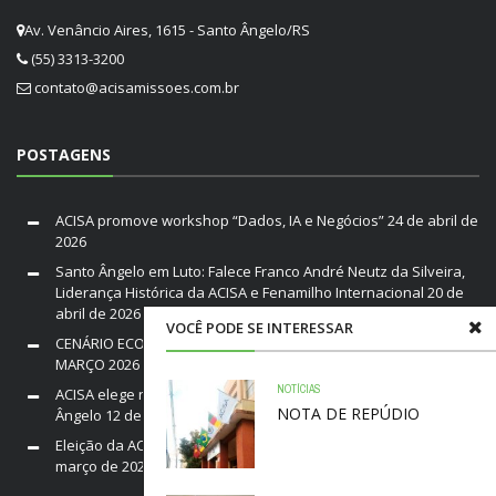
Av. Venâncio Aires, 1615 - Santo Ângelo/RS
(55) 3313-3200
contato@acisamissoes.com.br
POSTAGENS
ACISA promove workshop “Dados, IA e Negócios”
24 de abril de
2026
Santo Ângelo em Luto: Falece Franco André Neutz da Silveira,
Liderança Histórica da ACISA e Fenamilho Internacional
20 de
abril de 2026
VOCÊ PODE SE INTERESSAR
CENÁRIO ECONÔMICO DO BRASIL E RIO GRANDE DO SUL /
MARÇO 2026
19 de março de 2026
NOTÍCIAS
ACISA elege nova diretoria para a gestão 2026–2028 em Santo
NOTA DE REPÚDIO
Ângelo
12 de março de 2026
Eleição da ACISA Gestão 2026/28 será nesta quarta-feira
10 de
março de 2026