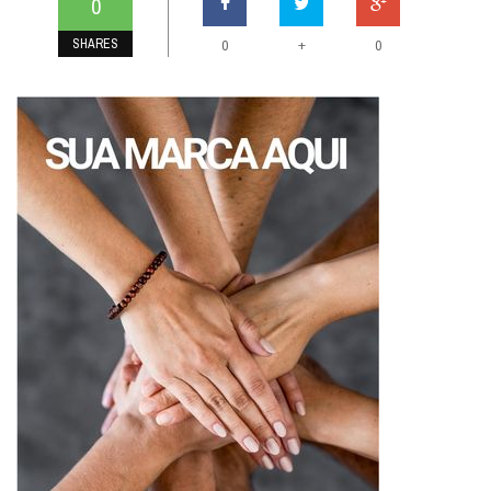
0
SHARES
+
0
0