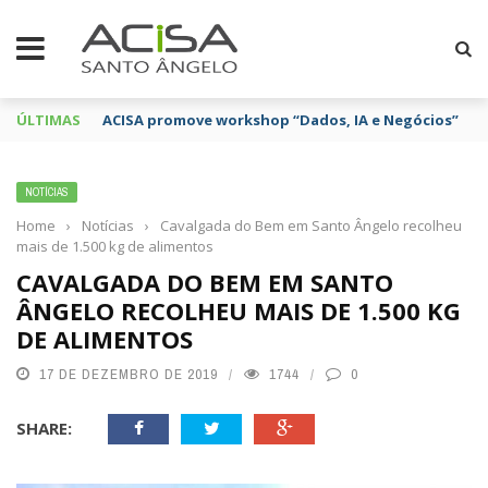
ÚLTIMAS
ACISA promove workshop “Dados, IA e Negócios”
NOTÍCIAS
Home
›
Notícias
›
Cavalgada do Bem em Santo Ângelo recolheu
mais de 1.500 kg de alimentos
CAVALGADA DO BEM EM SANTO
ÂNGELO RECOLHEU MAIS DE 1.500 KG
DE ALIMENTOS
17 DE DEZEMBRO DE 2019
1744
0
SHARE: