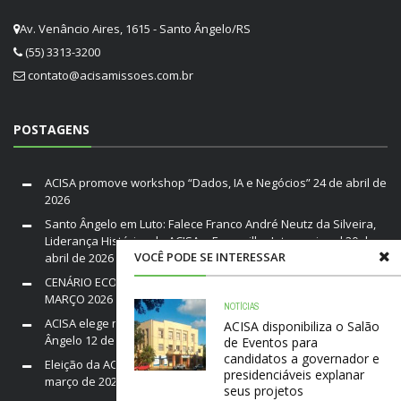
Av. Venâncio Aires, 1615 - Santo Ângelo/RS
(55) 3313-3200
contato@acisamissoes.com.br
POSTAGENS
ACISA promove workshop “Dados, IA e Negócios”
24 de abril de
2026
Santo Ângelo em Luto: Falece Franco André Neutz da Silveira,
Liderança Histórica da ACISA e Fenamilho Internacional
20 de
VOCÊ PODE SE INTERESSAR
abril de 2026
CENÁRIO ECONÔMICO DO BRASIL E RIO GRANDE DO SUL /
MARÇO 2026
19 de março de 2026
NOTÍCIAS
ACISA elege nova diretoria para a gestão 2026–2028 em Santo
ACISA disponibiliza o Salão
Ângelo
12 de março de 2026
de Eventos para
candidatos a governador e
Eleição da ACISA Gestão 2026/28 será nesta quarta-feira
10 de
presidenciáveis explanar
março de 2026
seus projetos