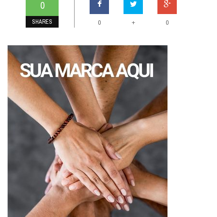
0
SHARES
+
0
0