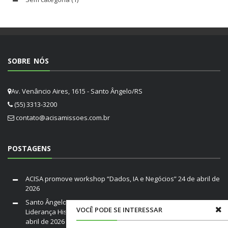
SOBRE NÓS
Av. Venâncio Aires, 1615 - Santo Ângelo/RS
(55) 3313-3200
contato@acisamissoes.com.br
POSTAGENS
ACISA promove workshop “Dados, IA e Negócios”
24 de abril de
2026
Santo Ângelo em Luto: Falece Franco André Neutz da Silveira,
VOCÊ PODE SE INTERESSAR
Liderança Histórica da ACISA e Fenamilho Internacional
20 de
abril de 2026