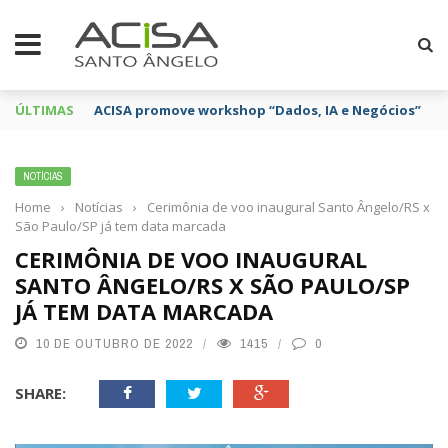
ÚLTIMAS
ACISA promove workshop “Dados, IA e Negócios”
NOTÍCIAS
Home
›
Notícias
›
Cerimônia de voo inaugural Santo Ângelo/RS x
São Paulo/SP já tem data marcada
CERIMÔNIA DE VOO INAUGURAL
SANTO ÂNGELO/RS X SÃO PAULO/SP
JÁ TEM DATA MARCADA
10 DE OUTUBRO DE 2022
1415
0
SHARE: