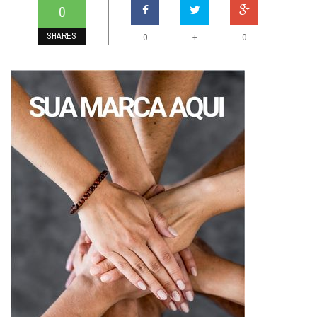
0
SHARES
+
0
0