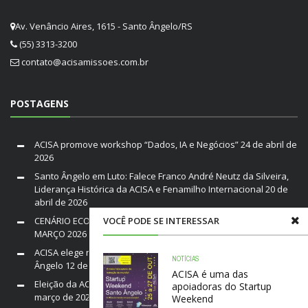
Av. Venâncio Aires, 1615 - Santo Ângelo/RS
(55) 3313-3200
contato@acisamissoes.com.br
POSTAGENS
ACISA promove workshop “Dados, IA e Negócios”
24 de abril de
2026
Santo Ângelo em Luto: Falece Franco André Neutz da Silveira,
Liderança Histórica da ACISA e Fenamilho Internacional
20 de
abril de 2026
VOCÊ PODE SE INTERESSAR
CENÁRIO ECONÔMICO DO BRASIL E RIO GRANDE DO SUL /
MARÇO 2026
19 de março de 2026
ACISA elege nova diretoria para a gestão 2026–2028 em Santo
NOTÍCIAS
Ângelo
12 de março de 2026
ACISA é uma das
Eleição da ACISA Gestão 2026/28 será nesta quarta-feira
10 de
apoiadoras do Startup
março de 2026
Weekend