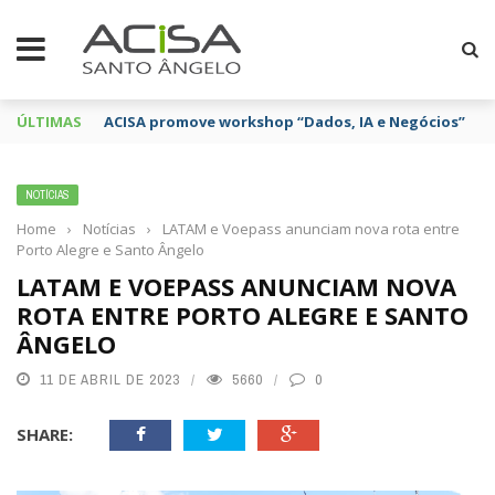
ÚLTIMAS
ACISA promove workshop “Dados, IA e Negócios”
NOTÍCIAS
Home
›
Notícias
›
LATAM e Voepass anunciam nova rota entre
Porto Alegre e Santo Ângelo
LATAM E VOEPASS ANUNCIAM NOVA
ROTA ENTRE PORTO ALEGRE E SANTO
ÂNGELO
11 DE ABRIL DE 2023
5660
0
SHARE: