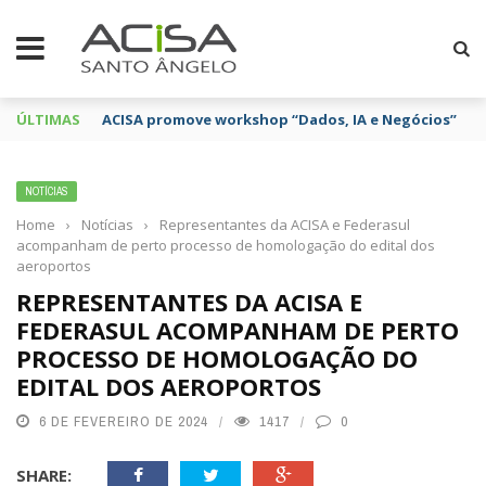
ÚLTIMAS
ACISA promove workshop “Dados, IA e Negócios”
NOTÍCIAS
Home
›
Notícias
›
Representantes da ACISA e Federasul
acompanham de perto processo de homologação do edital dos
aeroportos
REPRESENTANTES DA ACISA E
FEDERASUL ACOMPANHAM DE PERTO
PROCESSO DE HOMOLOGAÇÃO DO
EDITAL DOS AEROPORTOS
6 DE FEVEREIRO DE 2024
1417
0
SHARE: