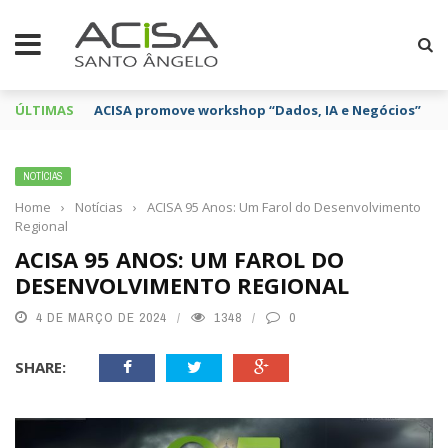
ÚLTIMAS
ACISA promove workshop “Dados, IA e Negócios”
NOTÍCIAS
Home
›
Notícias
›
ACISA 95 Anos: Um Farol do Desenvolvimento
Regional
ACISA 95 ANOS: UM FAROL DO
DESENVOLVIMENTO REGIONAL
4 DE MARÇO DE 2024
1348
0
SHARE: