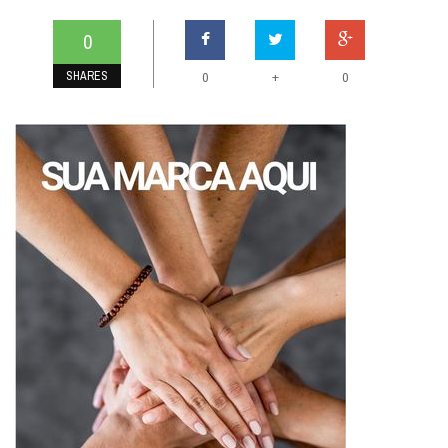
0
SHARES
+
0
0