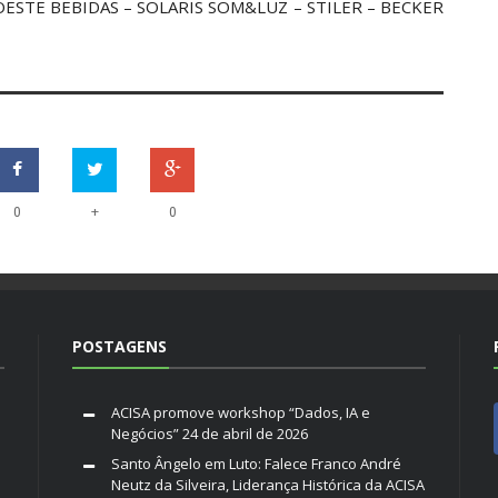
ROESTE BEBIDAS – SOLARIS SOM&LUZ – STILER – BECKER
+
0
0
POSTAGENS
ACISA promove workshop “Dados, IA e
Negócios”
24 de abril de 2026
Santo Ângelo em Luto: Falece Franco André
Neutz da Silveira, Liderança Histórica da ACISA