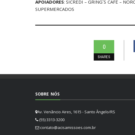
APOIADORES
: SICREDI – GRING´S CAFÉ – NO
SUPERMERCADOS
0
SHARES
SOBRE NÓS
Av. Venâncio Aires, 1615 - Santo Ângelo/RS
(55) 3313-3200
contato@acisamissoes.com.br