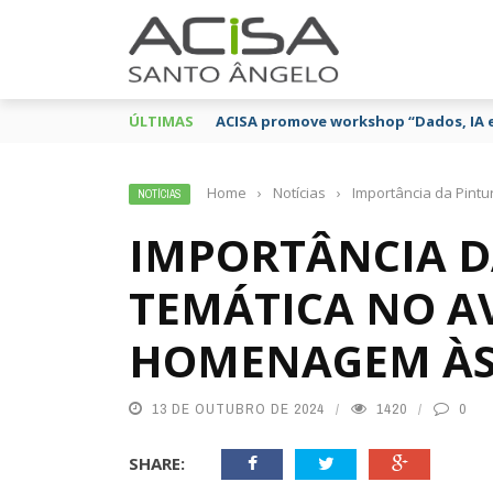
ÚLTIMAS
ACISA promove workshop “Dados, IA 
Home
›
Notícias
›
Importância da Pint
NOTÍCIAS
IMPORTÂNCIA D
TEMÁTICA NO AV
HOMENAGEM ÀS
13 DE OUTUBRO DE 2024
1420
0
SHARE: