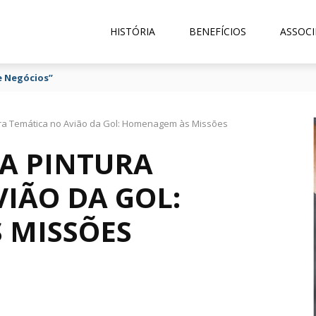
HISTÓRIA
BENEFÍCIOS
ASSOCI
e Negócios”
ura Temática no Avião da Gol: Homenagem às Missões
A PINTURA
IÃO DA GOL:
 MISSÕES