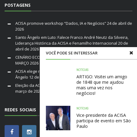
POSTAGENS
ACISA promove workshop “Dados, IA e Negócios”
24 de abril de
2026
Santo Ângelo em Luto: Falece Franco André Neutz da Silveira,
Liderança Histórica da ACISA e Fenamilho Internacional
20 de
abril de 2026
VOCÊ PODE SE INTERESSAR
CENÁRIO ECONÔMICO DO BRASIL E RIO GRANDE DO SUL /
MARÇO 2026
19 de março de 2026
NOTÍCIAS
ACISA elege nova diretoria para a gestão 2026–2028 em Santo
ARTIGO: Visitei um amigo
Ângelo
12 de março de 2026
de 1848 que me ajudou
Eleição da ACISA Gestão 2026/28 será nesta quarta-feira
10 de
mais uma vez nos
março de 2026
negócios!
NOTÍCIAS
REDES SOCIAIS
Vice-presidente da ACISA
participa de evento em São
Paulo