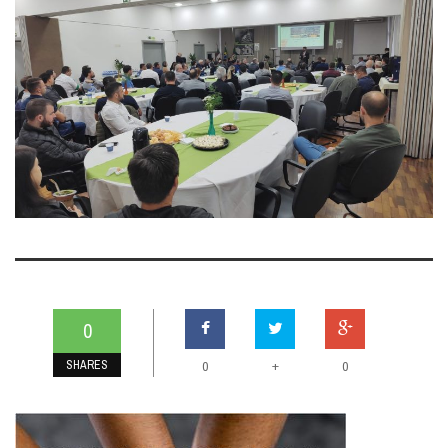
0
SHARES
+
0
0