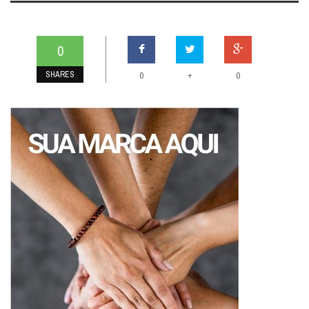
0
SHARES
+
0
0