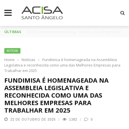
ÚLTIMAS
Santo Ângelo em Luto: Falece Franco André Neutz da 
NOTÍCIAS
Home
›
Notícias
›
Fundimisa é homenageada na Assembleia
Legislativa e reconhecida como uma das Melhores Empresas para
Trabalhar em 2025
FUNDIMISA É HOMENAGEADA NA
ASSEMBLEIA LEGISLATIVA E
RECONHECIDA COMO UMA DAS
MELHORES EMPRESAS PARA
TRABALHAR EM 2025
22 DE OUTUBRO DE 2025
1382
0