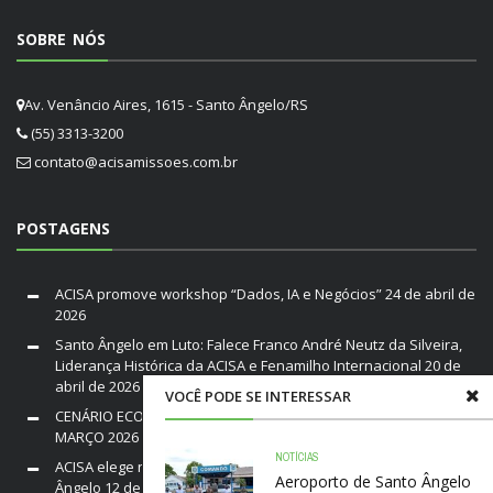
SOBRE NÓS
Av. Venâncio Aires, 1615 - Santo Ângelo/RS
(55) 3313-3200
contato@acisamissoes.com.br
POSTAGENS
ACISA promove workshop “Dados, IA e Negócios”
24 de abril de
2026
Santo Ângelo em Luto: Falece Franco André Neutz da Silveira,
Liderança Histórica da ACISA e Fenamilho Internacional
20 de
abril de 2026
VOCÊ PODE SE INTERESSAR
CENÁRIO ECONÔMICO DO BRASIL E RIO GRANDE DO SUL /
MARÇO 2026
19 de março de 2026
NOTÍCIAS
ACISA elege nova diretoria para a gestão 2026–2028 em Santo
Aeroporto de Santo Ângelo
Ângelo
12 de março de 2026