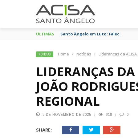
ÚLTIMAS
Santo Ângelo em Luto: Falece Franco 
Home
›
Notícias
›
Lideranças da ACISA 
NOTÍCIAS
LIDERANÇAS DA
JOÃO RODRIGUE
REGIONAL
5 DE NOVEMBRO DE 2025
618
0
SHARE: