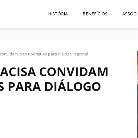
HISTÓRIA
BENEFÍCIOS
ASSOCI
André Neutz da Silveira, Liderança Histórica da ACISA e Fenamilho 
convidam João Rodrigues para diálogo regional
 ACISA CONVIDAM
S PARA DIÁLOGO