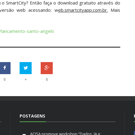
 o SmartCity? Então faça o download gratuito através do
 versão web acessando: w
eb.smartcityapp.com.br.
Mais
s/lancamento-santo-angelo
+
0
0
POSTAGENS
ACISA promove workshop “Dados, IA e