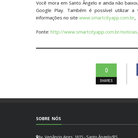
Você mora em Santo Ângelo e ainda não baixou
Google Play. Também é possível utilizar a
informações no site
www.smartcityapp.com.br
.
Fonte:
http://www.smartcityapp.com.br/noticia
0
SHARES
SOBRE NÓS
Av. Venâncio Aires, 1615 - Santo Ângelo/RS