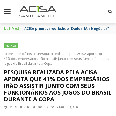
ÚLTIMAS
ACISA promove workshop “Dados, IA e Negócios”
NOTÍCIAS
Home
›
Notícias
›
Pesquisa realizada pela ACISA aponta que
41% dos empresários irão assistir junto com seus funcionários aos
jogos do Brasil durante a Copa
PESQUISA REALIZADA PELA ACISA
APONTA QUE 41% DOS EMPRESÁRIOS
IRÃO ASSISTIR JUNTO COM SEUS
FUNCIONÁRIOS AOS JOGOS DO BRASIL
DURANTE A COPA
21 DE JUNHO DE 2018
2146
0