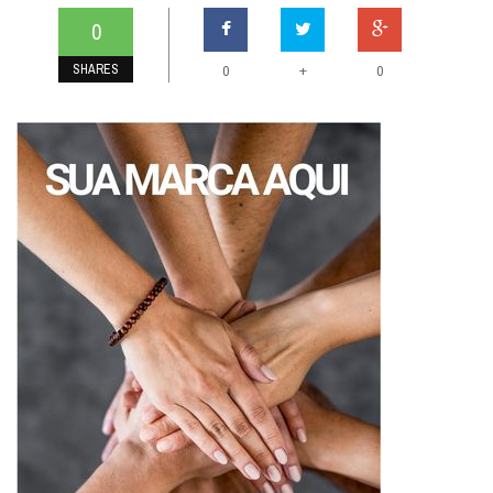
0
SHARES
+
0
0