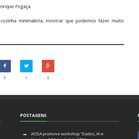
enrique Fogaça
e cozinha minimalista, mostrar que podemos fazer muito
+
0
0
POSTAGENS
ACISA promove workshop “Dados, IA e