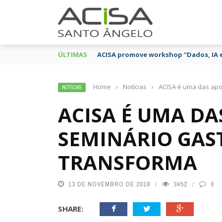
ÚLTIMAS
ACISA promove workshop “Dados, IA 
Home
›
Notícias
›
ACISA é uma das ap
NOTÍCIAS
ACISA É UMA D
SEMINÁRIO GA
TRANSFORMA
13 DE NOVEMBRO DE 2018
3452
0
SHARE: