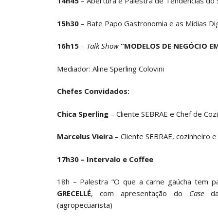
14h45
– Abertura e Palestra de Tendências do 
15h30
– Bate Papo Gastronomia e as Mídias Dig
16h15
–
Talk Show
“MODELOS DE NEGÓCIO E
Mediador: Aline Sperling Colovini
Chefes Convidados:
Chica Sperling
– Cliente SEBRAE e Chef de Coz
Marcelus Vieira
– Cliente SEBRAE, cozinheiro 
17h30 – Intervalo e Coffee
18h – Palestra “O que a carne gaúcha tem pa
GRECELLÉ
, com apresentação do
Case
da
(agropecuarista)