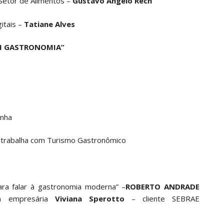
Setor de Alimentos –
Gustavo Ângelo Rech
itais –
Tatiane Alves
M GASTRONOMIA”
inha
e trabalha com Turismo Gastronômico
ra falar à gastronomia moderna” –
ROBERTO ANDRADE
 empresária
Viviana Sperotto
– cliente SEBRAE