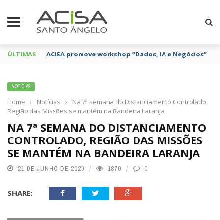
ÚLTIMAS
ACISA promove workshop “Dados, IA e Negócios”
NOTÍCIAS
Home
›
Notícias
›
Na 7ª semana do Distanciamento Controlado,
Região das Missões se mantém na Bandeira Laranja
NA 7ª SEMANA DO DISTANCIAMENTO
CONTROLADO, REGIÃO DAS MISSÕES
SE MANTÉM NA BANDEIRA LARANJA
21 DE JUNHO DE 2020
1870
0
SHARE: