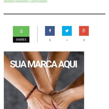
distanciamento-controlado
0
SHARES
+
0
0