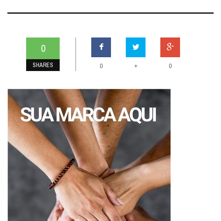
0
SHARES
+
0
0