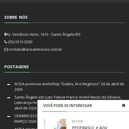
SOBRE NÓS
Av. Venâncio Aires, 1615 - Santo Ângelo/RS
(55) 3313-3200
contato@acisamissoes.com.br
POSTAGENS
ACISA promove workshop “Dados, IA e Negócios”
24 de abril de
2026
Santo Ângelo em Luto: Falece Franco André Neutz da Silveira,
Liderança Histórica da ACISA e Fenamilho Internacional
20 de
VOCÊ PODE SE INTERESSAR
abril de 2026
CENÁRIO ECONÔMICO DO BRASIL E RIO GRANDE DO SUL /
MARÇO 2026
19 de março de 2026
NOTÍCIAS
FEDERASUL e AGV
ACISA elege nova diretoria para a gestão 2026–2028 em Santo